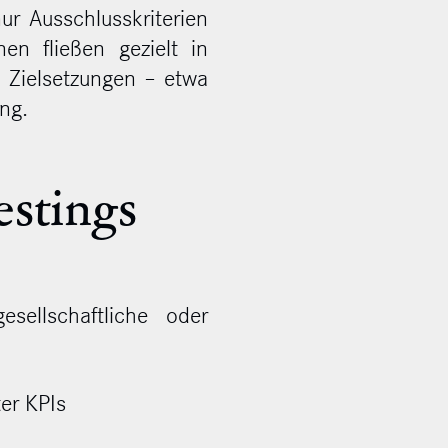
r Ausschlusskriterien
nen fließen gezielt in
n Zielsetzungen – etwa
ung.
estings
sellschaftliche oder
er KPIs