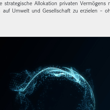
ie strategische Allokation privaten Vermögens
 auf Umwelt und Gesellschaft zu erzielen – oh