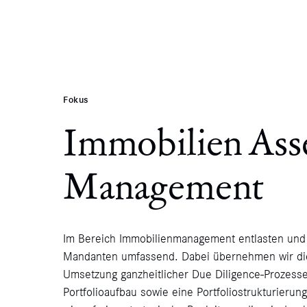
Orientierung
Fokus
Fokus
Immobilien Ass
Zusammenarbeit
Management
Kompetenz
Im Bereich Immobilienmanagement entlasten und 
Verantwortung
Mandanten umfassend. Dabei übernehmen wir di
Umsetzung ganzheitlicher Due Diligence-Prozess
Karriere
Portfolioaufbau sowie eine Portfoliostrukturieru