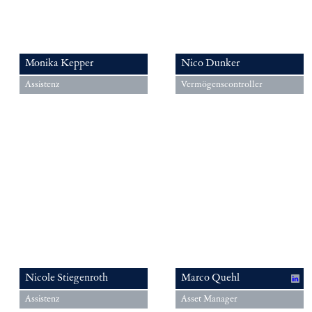
Monika Kepper
Nico Dunker
Assistenz
Vermögenscontroller
Nicole Stiegenroth
Marco Quehl
Assistenz
Asset Manager