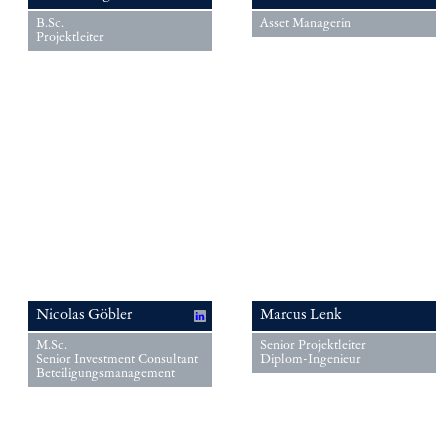
B.Sc.
Asset Managerin
Projektleiter
Nicolas Göbler
Marcus Lenk
M.Sc.
Senior Projektleiter
Senior Investment Consultant
Diplom-Ingenieur
Beteiligungsmanagement