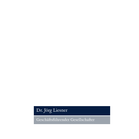
Datenschutz
Impressum
English
Dr. Jörg Liesner
Geschäftsführender Gesellschafter