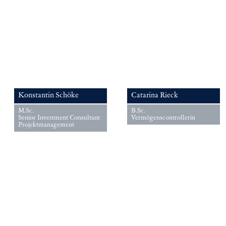
Konstantin Schöke
Catarina Rieck
M.Sc.
B.Sc.
Senior Investment Consultant
Vermögenscontrollerin
Projektmanagement